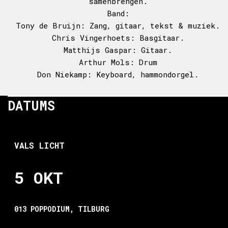
samenbrengen.
Band:
Tony de Bruijn: Zang, gitaar, tekst & muziek.
Chris Vingerhoets: Basgitaar.
Matthijs Gaspar: Gitaar.
Arthur Mols: Drum
Don Niekamp: Keyboard, hammondorgel.
DATUMS
VALS LICHT
5 OKT
013 POPPODIUM, TILBURG