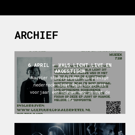
m;k
ARCHIEF
6 APRIL – VALS LICHT LIVE EN
AKOESTISCH
Na vier studioalbums vol stevige
nederrock slaat Vals Licht dit
voorjaar een nieuwe weg in met de
re…