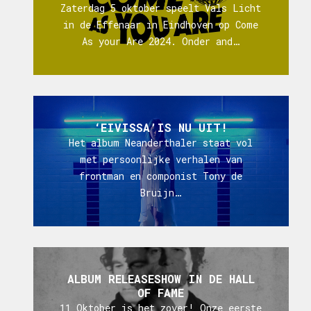
Zaterdag 5 oktober speelt Vals Licht
in de Effenaar in Eindhoven op Come
As your Are 2024. Onder and…
‘EIVISSA’IS NU UIT!
Het album Neanderthaler staat vol
met persoonlijke verhalen van
frontman en componist Tony de
Bruijn…
ALBUM RELEASESHOW IN DE HALL
OF FAME
11 Oktober is het zover! Onze eerste