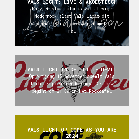
VALS LICHT: LIVE & AKOESTISCH
Na vier studioalbums vol stevige
Nederrock slaat Vals Licht dit
voorjaar een nieuwe weg in met de
re…
VALS LICHT IN DE LITTLE DEVIL
Op vrijdag 15 november speelt Vals
Licht zijn volgende show. De show
begint om 21.00 in Hét Rockcafé…
VALS LICHT OP COME AS YOU ARE
2024