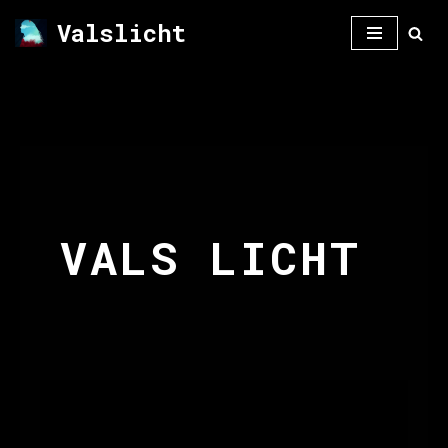
Valslicht
Meteen
naar
de
inhoud
VALS LICHT